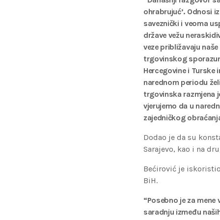
ohrabrujuć’. Odnosi iz
saveznički i veoma us
države vežu neraskidiv
veze približavaju naše
trgovinskog sporazum
Hercegovine i Turske i
narednom periodu žel
trgovinska razmjena j
vjerujemo da u naredn
zajedničkog obraćanj
Dodao je da su konsta
Sarajevo, kao i na dr
Bećirović je iskorist
BiH.
“Posebno je za mene 
saradnju između naših