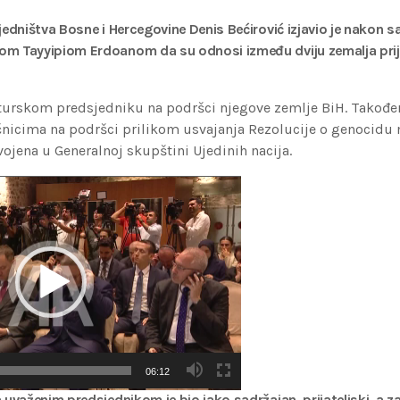
jedništva Bosne i Hercegovine Denis Bećirović izjavio je nakon 
 Tayyipiom Erdoanom da su odnosi između dviju zemalja prijate
o turskom predsjedniku na podršci njegove zemlje BiH. Također
čnicima na podršci prilikom usvajanja Rezolucije o genocidu
svojena u Generalnoj skupštini Ujedinih nacija.
06:12
 uvaženim predsjednikom je bio jako sadržajan, prijateljski, a 