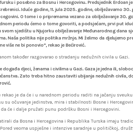
u Tursku i posebno za Bosnu i Hercegovinu. Predsjednik Erdoan j
rebrenici. Iduće godine, 11. jula 2025. godine, obilježavamo 30.
rcegovini. O tome i o pripremama vezano za obilježavanje 30. go
ednom periodu ćemo o tome govoriti, a podsjećam, prvi put iduć
i u svom sjedištu u Njujorku obilježavanje Međunarodnog dana sj
a. Naša politika nije politika mržnje. Mi želimo da djelujemo p
e više ne bi ponovio”, rekao je Bećirović.
anom također razgovarao o stradanju nedužnih civila u Gazi.
e događa djeci, ženama i civilima u Gazi. Gaza je jedna ili, slobo
anstva. Zato treba hitno zaustaviti ubijanja nedužnih civila, doć
rović.
 rekao je da će i u narednom periodu raditi na jačanju sveuk
 su su očuvanje jedinstva, mira i stabilnosti Bosne i Hercegov
da će i dalje pružati punu podršku Bosni i Hercegovini.
atirali da Bosna i Hercegovina i Republika Turska imaju trad
. Pored veoma uspješne i intenzive saradnje u političkoj, društ