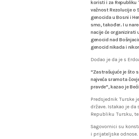
koristi i za Republik
važnost Rezolucije o S
genocida u Bosni i He
smo, također. I u nar
nacije će organizirat
genocid nad Bošnjacim
genocid nikada i nikom
Dodao je da je s Erdo
“Zastrašujuće je što s
najveća sramota čovječ
pravde”, kazao je Beći
Predsjednik Turske je
države. Istakao je da
Republiku Tursku, te 
Sagovornici su konst
i prijateljske odnose