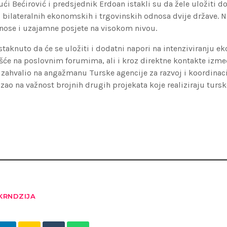
ući Bećirović i predsjednik Erdoan istakli su da žele uložiti d
 bilateralnih ekonomskih i trgovinskih odnosa dvije države. N
nose i uzajamne posjete na visokom nivou.
taknuto da će se uložiti i dodatni napori na intenziviranju 
šće na poslovnim forumima, ali i kroz direktne kontakte izme
zahvalio na angažmanu Turske agencije za razvoj i koordinaci
zao na važnost brojnih drugih projekata koje realiziraju turske
KRNDZIJA