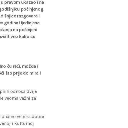
e s pravom ukazao i na
 godišnjicu počinjenog
dišnjice razgovarali
e godine Ujedinjene
ećanja na počinjeni
reventivno kako se
dno ću reći, možda i
i što prije do mira i
upnih odnosa dvije
ine veoma važni za
icionalno veoma dobre
venoj i kulturnoj