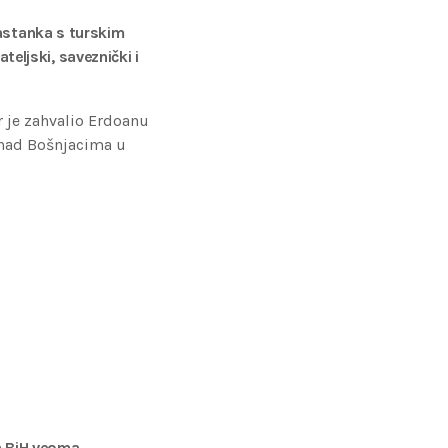
sastanka s turskim
ljski, saveznički i
 je zahvalio Erdoanu
 nad Bošnjacima u
za BiH veoma