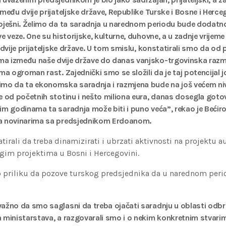
među dvije prijateljske države, Republike Turske i Bosne i Hercego
pješni. Želimo da ta saradnja u narednom periodu bude dodatn
e veze. One su historijske, kulturne, duhovne, a u zadnje vrijem
 dvije prijateljske države. U tom smislu, konstatirali smo da od
a između naše dvije države do danas vanjsko-trgovinska razm
ma ogroman rast. Zajednički smo se složili da je taj potencijal jo
imo da ta ekonomska saradnja i razmjena bude na još većem ni
e od početnih stotinu i nešto miliona eura, danas dosegla gotov
im godinama ta saradnja može biti i puno veća”, rekao je Bećir
a novinarima sa predsjednikom Erdoanom.
tirali da treba dinamizirati i ubrzati aktivnosti na projektu 
ugim projektima u Bosni i Hercegovini.
io priliku da pozove turskog predsjednika da u narednom perio
važno da smo saglasni da treba ojačati saradnju u oblasti odb
 ministarstava, a razgovarali smo i o nekim konkretnim stvari