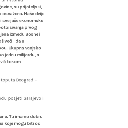
vine, su prijateljski,
o osnažena. Naše dvije
e i sve jače ekonomske
 potpisivanja prvog
jena između Bosne i
š veći i da u
vou. Ukupna vanjsko-
o jednu milijardu, a
ović tokom
autoputa Beograd –
du posjeti Sarajevo i
rane. Tu imamo dobru
ma koje mogu biti od