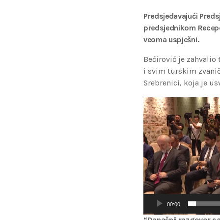
Predsjedavajući Preds
predsjednikom Recepom
veoma uspješni.
Bećirović je zahvali
i svim turskim zvani
Srebrenici, koja je u
V
i
d
e
o
P
l
a
y
00:00
e
r
“Današnji razgovor sa