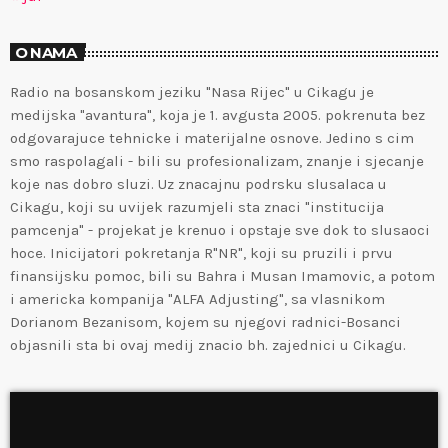
O NAMA
Radio na bosanskom jeziku "Nasa Rijec" u Cikagu je
medijska "avantura", koja je 1. avgusta 2005. pokrenuta bez
odgovarajuce tehnicke i materijalne osnove. Jedino s cim
smo raspolagali - bili su profesionalizam, znanje i sjecanje
koje nas dobro sluzi. Uz znacajnu podrsku slusalaca u
Cikagu, koji su uvijek razumjeli sta znaci "institucija
pamcenja" - projekat je krenuo i opstaje sve dok to slusaoci
hoce. Inicijatori pokretanja R"NR", koji su pruzili i prvu
finansijsku pomoc, bili su Bahra i Musan Imamovic, a potom
i americka kompanija "ALFA Adjusting", sa vlasnikom
Dorianom Bezanisom, kojem su njegovi radnici-Bosanci
objasnili sta bi ovaj medij znacio bh. zajednici u Cikagu.