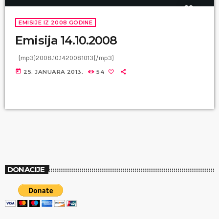
EMISIJE IZ 2008 GODINE
Emisija 14.10.2008
{mp3}2008.10.1420081013{/mp3}
today
25. JANUARA 2013.
54
DONACIJE