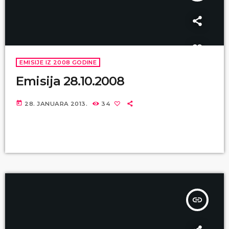
EMISIJE IZ 2008 GODINE
Emisija 28.10.2008
today
28. JANUARA 2013.
34
insert_link