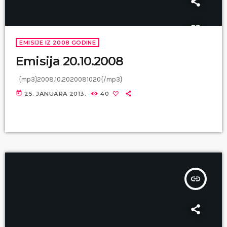
EMISIJE IZ 2008 GODINE
Emisija 20.10.2008
{mp3}2008.10.2020081020{/mp3}
today
25. JANUARA 2013.
40
insert_link