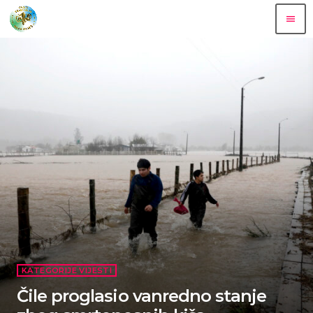
menu
KATEGORIJE VIJESTI
Čile proglasio vanredno stanje