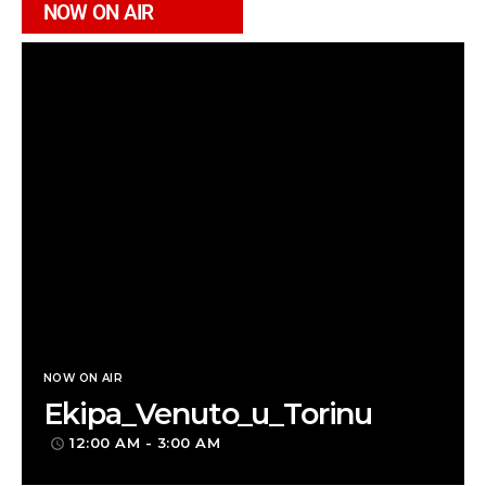
NOW ON AIR
NOW ON AIR
Ekipa_Venuto_u_Torinu
12:00 AM - 3:00 AM
access_time