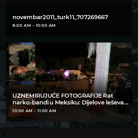
novembar2011_turk11_707269667
8:00 AM - 10:00 AM
UZNEMIRUJUĆE FOTOGRAFIJE Rat
narko-bandi u Meksiku: Dijelove leševa
lopatom skupljali satima
10:00 AM - 11:00 AM