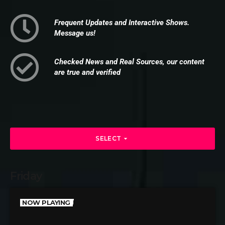
Frequent Updates and Interactive Shows.
Message us!
Checked News and Real Sources, our content
are true and verified
arrow_drop_down
SELECT
Friday
NOW PLAYING