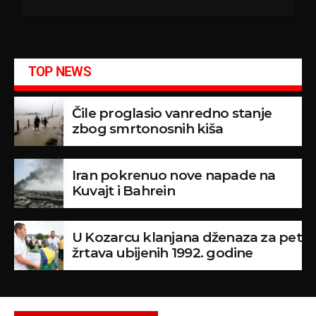
TOP NEWS
Čile proglasio vanredno stanje
zbog smrtonosnih kiša
Iran pokrenuo nove napade na
Kuvajt i Bahrein
U Kozarcu klanjana dženaza za pet
žrtava ubijenih 1992. godine