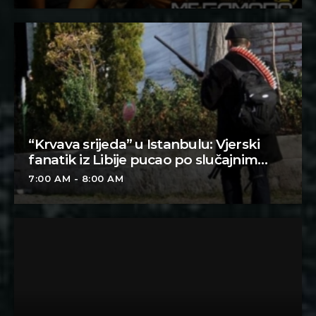
“Krvava srijeda” u Istanbulu: Vjerski
fanatik iz Libije pucao po slučajnim
prolaznicima
7:00 AM - 8:00 AM