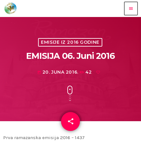
menu
EMISIJE IZ 2016 GODINE
EMISIJA 06. Juni 2016
20. JUNA 2016.
42
today
share
email
Prva ramazanska emisija 2016 – 1437