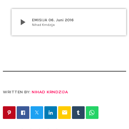
play_arrow
EMISIJA 06. Juni 2016
Nihad Krndzija
WRITTEN BY:
NIHAD KRNDZIJA
email