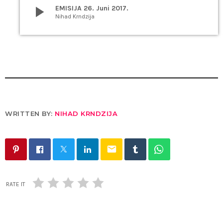
play_arrow
EMISIJA 26. Juni 2017.
Nihad Krndzija
WRITTEN BY:
NIHAD KRNDZIJA
email
RATE IT