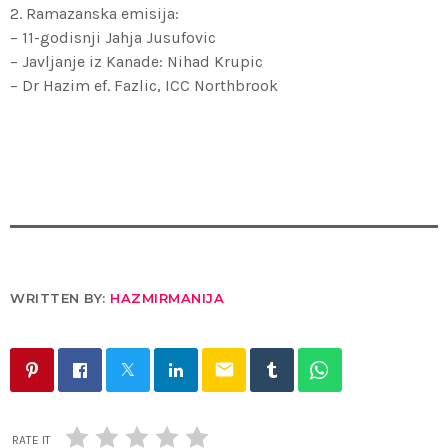
2. Ramazanska emisija:
– 11-godisnji Jahja Jusufovic
– Javljanje iz Kanade: Nihad Krupic
– Dr Hazim ef. Fazlic, ICC Northbrook
WRITTEN BY:
HAZMIRMANIJA
email
RATE IT