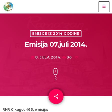
menu
EMISIJE IZ 2014 GODINE
Emisija 07.juli 2014.
8. JULA 2014.
36
today
share
email
RNR Cikago, 465. emisija: