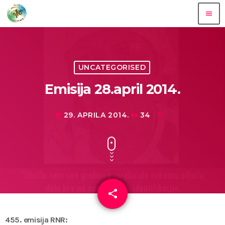
menu
UNCATEGORISED
Emisija 28.april 2014.
29. APRILA 2014.
34
today
share
email
455. emisija RNR: