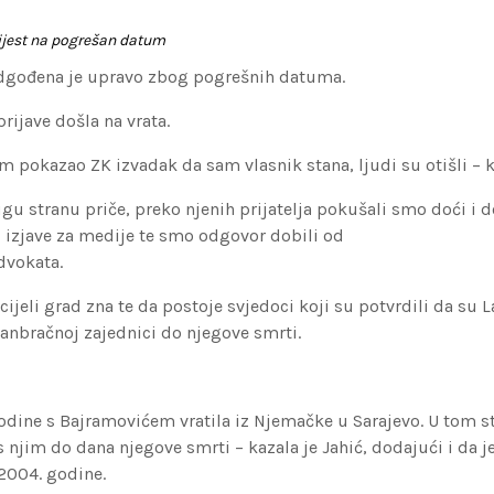
ijest na pogrešan datum
odgođena je upravo zbog pogrešnih datuma.
rijave došla na vrata.
im pokazao ZK izvadak da sam vlasnik stana, ljudi su otišli – 
gu stranu priče, preko njenih prijatelja pokušali smo doći i 
ti izjave za medije te smo odgovor dobili od
dvokata.
ijeli grad zna te da postoje svjedoci koji su potvrdili da su L
vanbračnoj zajednici do njegove smrti.
godine s Bajramovićem vratila iz Njemačke u Sarajevo. U tom st
s njim do dana njegove smrti – kazala je Jahić, dodajući i da je
 2004. godine.