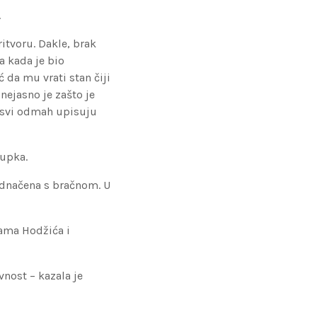
.
ritvoru. Dakle, brak
a kada je bio
ć da mu vrati stan čiji
 nejasno je zašto je
a svi odmah upisuju
tupka.
jednačena s bračnom. U
ama Hodžića i
vnost – kazala je