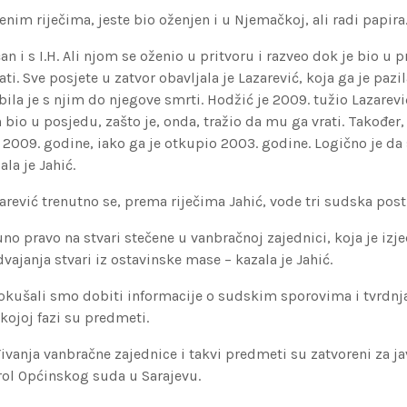
nim riječima, jeste bio oženjen i u Njemačkoj, ali radi papira
an i s I.H. Ali njom se oženio u pritvoru i razveo dok je bio u p
i. Sve posjete u zatvor obavljala je Lazarević, koja ga je pazil
 bila je s njim do njegove smrti. Hodžić je 2009. tužio Lazarevi
on bio u posjedu, zašto je, onda, tražio da mu ga vrati. Također,
 2009. godine, iako ga je otkupio 2003. godine. Logično je d
ala je Jahić.
rević trenutno se, prema riječima Jahić, vode tri sudska pos
no pravo na stvari stečene u vanbračnoj zajednici, koja je iz
vajanja stvari iz ostavinske mase – kazala je Jahić.
kušali smo dobiti informacije o sudskim sporovima i tvrdnj
 kojoj fazi su predmeti.
ivanja vanbračne zajednice i takvi predmeti su zatvoreni za ja
rol Općinskog suda u Sarajevu.