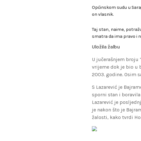
Općinskom sudu u Sarajev
on vlasnik.
Taj stan, naime, potražu
smatra da ima pravo i n
Uložila žalbu
U jučerašnjem broju “
vrijeme dok je bio u 
2003. godine. Osim s
S Lazarević je Bajram
sporni stan i boravil
Lazarević je posljedn
je nakon što je Bajr
žalosti, kako tvrdi Hod