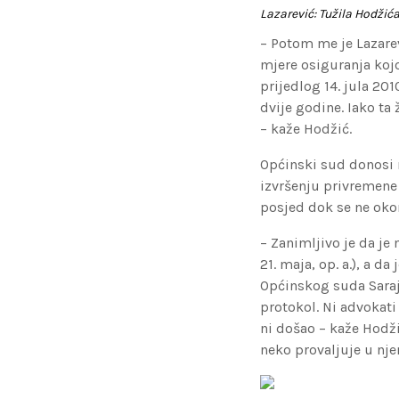
Lazarević: Tužila Hodžić
– Potom me je Lazare
mjere osiguranja koj
prijedlog 14. jula 201
dvije godine. Iako ta
– kaže Hodžić.
Općinski sud donosi r
izvršenju privremene 
posjed dok se ne oko
– Zanimljivo je da je
21. maja, op. a.), a d
Općinskog suda Saraj
protokol. Ni advokat
ni došao – kaže Hodžić
neko provaljuje u nje