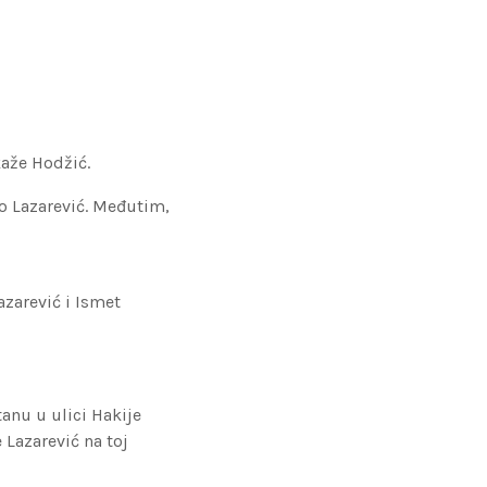
kaže Hodžić.
do Lazarević. Međutim,
azarević i Ismet
anu u ulici Hakije
 Lazarević na toj