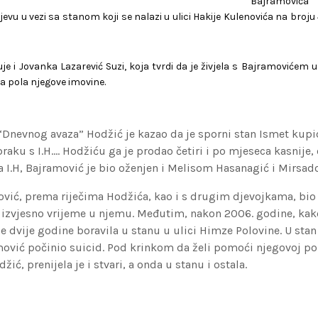
Bajramović
u u vezi sa stanom koji se nalazi u ulici Hakije Kulenovića na broju 4 
je i Jovanka Lazarević Suzi, koja tvrdi da je živjela s Bajramovićem 
a pola njegove imovine.
Dnevnog avaza” Hodžić je kazao da je sporni stan Ismet kupio
braku s I.H…. Hodžiću ga je prodao četiri i po mjeseca kasnije,
a I.H, Bajramović je bio oženjen i Melisom Hasanagić i Mirsa
ović, prema riječima Hodžića, kao i s drugim djevojkama, bio u
a izvjesno vrijeme u njemu. Međutim, nakon 2006. godine, kak
je dvije godine boravila u stanu u ulici Himze Polovine. U sta
amović počinio suicid. Pod krinkom da želi pomoći njegovoj po
žić, prenijela je i stvari, a onda u stanu i ostala.