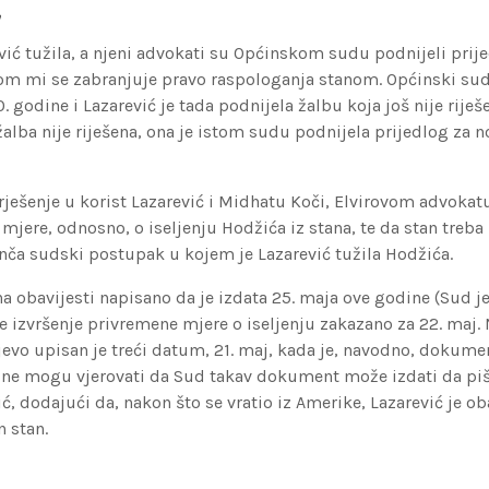
a
vić tužila, a njeni advokati su Općinskom sudu podnijeli prij
om mi se zabranjuje pravo raspologanja stanom. Općinski sud 
0. godine i Lazarević je tada podnijela žalbu koja još nije riješ
 žalba nije riješena, ona je istom sudu podnijela prijedlog za
ješenje u korist Lazarević i Midhatu Koči, Elvirovom advokatu,
mjere, odnosno, o iseljenju Hodžića iz stana, te da stan treba
nča sudski postupak u kojem je Lazarević tužila Hodžića.
 na obavijesti napisano da je izdata 25. maja ove godine (Sud j
a je izvršenje privremene mjere o iseljenju zakazano za 22. maj. 
evo upisan je treći datum, 21. maj, kada je, navodno, dokume
i ne mogu vjerovati da Sud takav dokument može izdati da piš
, dodajući da, nakon što se vratio iz Amerike, Lazarević je oba
n stan.