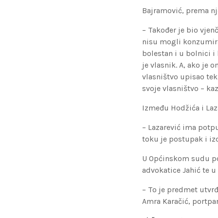
Bajramović, prema nje
– Također je bio vjenč
nisu mogli konzumirat
bolestan i u bolnici i
je vlasnik. A, ako je 
vlasništvo upisao tek
svoje vlasništvo – kaz
Između Hodžića i Laza
– Lazarević ima potpu
toku je postupak i izd
U Općinskom sudu po
advokatice Jahić te u
– To je predmet utvrđ
Amra Karačić, portpa