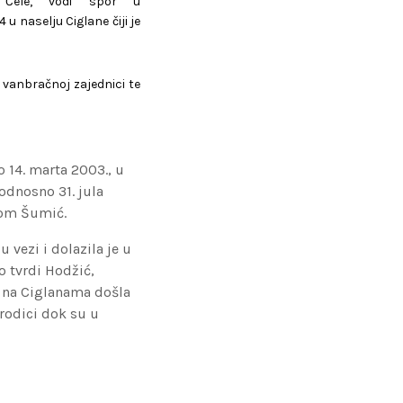
a Ćele, vodi spor u
u naselju Ciglane čiji je
u vanbračnoj zajednici te
 14. marta 2003., u
 odnosno 31. jula
dom Šumić.
 vezi i dolazila je u
o tvrdi Hodžić,
n na Ciglanama došla
rodici dok su u