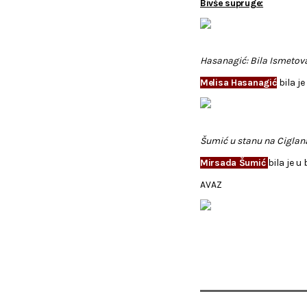
Bivše supruge:
Hasanagić: Bila Ismetov
Melisa Hasanagić
bila je
Šumić u stanu na Cigl
Mirsada Šumić
bila je u
AVAZ