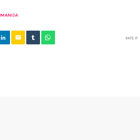
RMANIJA
email
RATE IT