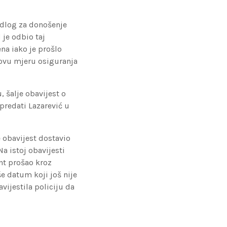
edlog za donošenje
je odbio taj
ena iako je prošlo
 novu mjeru osiguranja
 šalje obavijest o
 predati Lazarević u
e obavijest dostavio
Na istoj obavijesti
nt prošao kroz
e datum koji još nije
vijestila policiju da