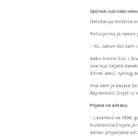
Općinski sud izdao obav
Deložacija Hodžića 
Policija mu je nakon p
– Ali, nakon što sam 
Kako bismo čuli i dru
ona nije željela dava
Edine Jahić, njenog a
Ona nam je kazala da c
Bajramović živjeli u 
Prijava na adresu
– Lazarević se 1996. 
Kulenovića živjela je 
adresi prijavljena od