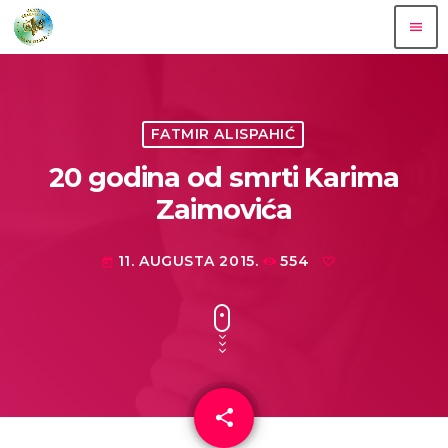
menu
FATMIR ALISPAHIĆ
20 godina od smrti Karima
Zaimovića
11. AUGUSTA 2015.
554
today
share
email