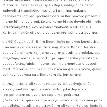
Misterije i četiri sveske Dylan Doga, nadajući da ćemo
zadovoljiti tragalačku intuiciju i u njima, makar u
naznakama, pronaći podudarnosti sa Karimovom prozom. I
nismo bili iznevjereni. Ko zna kamo bi nas dovelo obimnije
istraživanje?! No, evo nekoliko znakovitih situacija iz
Karimovih priča čije smo pandane pronašli u stripovima.
U priči Čovjek sa Šiljinim licem, kako smo već konstatirali,
ima naznaka poetike kulturalnog stripa. Priča o Jakobu
Esaloviću, slikaru koji je na svojim platnima predskazivao
događaje, možda je najočitiji primjer poetike preplitanja
pseudofaktografskih i stvarnosnih elementata. U svesci
Marti Misterije, pod naslovom Kuća na granici sveta, glavni
se likovi susreću sa slikarskom vizijom strave.
S druge strane, slike Jakoba Esalovića izazivaju sličan
efekat, predskazujući krvave historijske događaje.
, na pariskom Bulevaru De Kapisin u podrumu
„Za tadašnje liječnike nije mnogo značila nepovezana priča
poludjelog hotelijera o stravičnim slikama, koje su, kada je