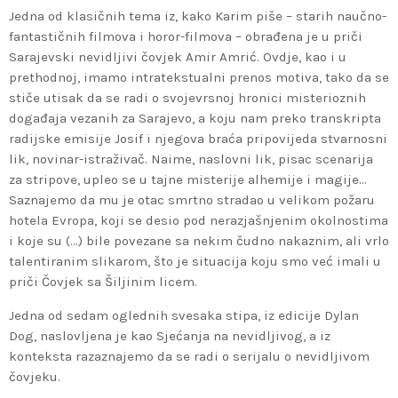
Jedna od klasičnih tema iz, kako Karim piše – starih naučno-
fantastičnih filmova i horor-filmova – obrađena je u priči
Sarajevski nevidljivi čovjek Amir Amrić. Ovdje, kao i u
prethodnoj, imamo intratekstualni prenos motiva, tako da se
stiče utisak da se radi o svojevrsnoj hronici misterioznih
događaja vezanih za Sarajevo, a koju nam preko transkripta
radijske emisije Josif i njegova braća pripovijeda stvarnosni
lik, novinar-istraživač. Naime, naslovni lik, pisac scenarija
za stripove, upleo se u tajne misterije alhemije i magije…
Saznajemo da mu je otac smrtno stradao u velikom požaru
hotela Evropa, koji se desio pod nerazjašnjenim okolnostima
i koje su (…) bile povezane sa nekim čudno nakaznim, ali vrlo
talentiranim slikarom, što je situacija koju smo već imali u
priči Čovjek sa Šiljinim licem.
Jedna od sedam oglednih svesaka stipa, iz edicije Dylan
Dog, naslovljena je kao Sjećanja na nevidljivog, a iz
konteksta razaznajemo da se radi o serijalu o nevidljivom
čovjeku.