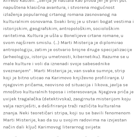
Alfredo Kasteli. „Serija je nastala kao proba jer je prvi put
napuštena klasična avantura, i stvorena mogućnost
izlaženja popularnog crtanog romana zasnovanog na
kulturalnim osnovama. Svaki broj je u stvari bogat vestima i
istorijskim, geografskim, antropološkim, sociološkim
raritetima. Kultura je ušla u Bonelijeve crtane romane, u
svom najširem smislu. (…) Marti Misterija je diplomirao
antropologiju, zatim je ostvario brojne druge specijalizacije
(arheologiju, istoriju umetnosti, kibernetiku). Razume se u
male kulture i voli da iznenadi svoje sabesednike
sveznanjem“ . Marti Misterija je, van svake sumnje, strip
koji je bitno uticao na Karimovo književno profiliranje. U
njegovim pričama, neovisno od situacija i likova, javlja se
mnoštvo kulturalnih toposa i interesovanja. Njegova priča je
uvijek tragalačka (detektivska), zaogrnuta misterijom koju
valja razriješiti, a dešifriranje traži različita kulturalna
znanja. Neki teoretičari stripa, koji su se bavili fenomenom
Marti Misterije, kao da su u svojim radovima na izvjestan
način dali ključ Karimovog literarnog svijeta: