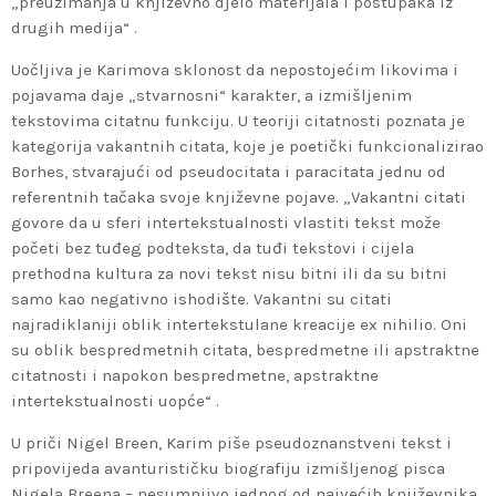
„preuzimanja u književno djelo materijala i postupaka iz
drugih medija“ .
Uočljiva je Karimova sklonost da nepostojećim likovima i
pojavama daje „stvarnosni“ karakter, a izmišljenim
tekstovima citatnu funkciju. U teoriji citatnosti poznata je
kategorija vakantnih citata, koje je poetički funkcionalizirao
Borhes, stvarajući od pseudocitata i paracitata jednu od
referentnih tačaka svoje književne pojave. „Vakantni citati
govore da u sferi intertekstualnosti vlastiti tekst može
početi bez tuđeg podteksta, da tuđi tekstovi i cijela
prethodna kultura za novi tekst nisu bitni ili da su bitni
samo kao negativno ishodište. Vakantni su citati
najradiklaniji oblik intertekstulane kreacije ex nihilio. Oni
su oblik bespredmetnih citata, bespredmetne ili apstraktne
citatnosti i napokon bespredmetne, apstraktne
intertekstualnosti uopće“ .
U priči Nigel Breen, Karim piše pseudoznanstveni tekst i
pripovijeda avanturističku biografiju izmišljenog pisca
Nigela Breena – nesumnjivo jednog od najvećih književnika