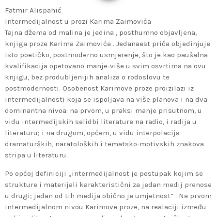
Fatmir Alispahić
Intermedijalnost u prozi Karima Zaimovića
Tajna džema od malina je jedina , posthumno objavljena,
knjiga proze Karima Zaimovića . Jedanaest priča objedinjuje
isto poetičko, postmoderno usmjerenje, što je kao paušalna
kvalifikacija opetovano manje-više u svim osvrtima na ovu
knjigu, bez produbljenijih analiza o rodoslovu te
postmodernosti. Osobenost Karimove proze proizilazi iz
intermedijalnosti koja se ispoljava na više planova i na dva
dominantna nivoa: na prvom, u praksi manje prisutnom, u
vidu intermedijskih selidbi literature na radio, i radija u
literaturu; i na drugom, općem, u vidu interpolacija
dramaturških, naratoloških i tematsko-motivskih znakova
stripa u literaturu.
Po općoj definiciji „intermedijalnost je postupak kojim se
strukture i materijali karakteristični za jedan medij prenose
u drugi; jedan od tih medija obično je umjetnost“ . Na prvom
intermedijalnom nivou Karimove proze, na realaciji između