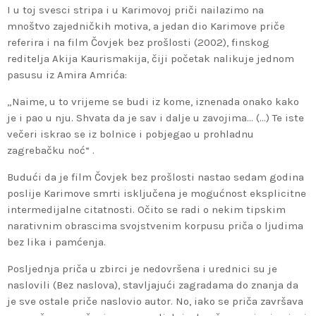
I u toj svesci stripa i u Karimovoj priči nailazimo na
mnoštvo zajedničkih motiva, a jedan dio Karimove priče
referira i na film Čovjek bez prošlosti (2002), finskog
reditelja Akija Kaurismakija, čiji početak nalikuje jednom
pasusu iz Amira Amrića:
„Naime, u to vrijeme se budi iz kome, iznenada onako kako
je i pao u nju. Shvata da je sav i dalje u zavojima… (…) Te iste
večeri iskrao se iz bolnice i pobjegao u prohladnu
zagrebačku noć“ .
Budući da je film Čovjek bez prošlosti nastao sedam godina
poslije Karimove smrti isključena je mogućnost eksplicitne
intermedijalne citatnosti. Očito se radi o nekim tipskim
narativnim obrascima svojstvenim korpusu priča o ljudima
bez lika i pamćenja.
Posljednja priča u zbirci je nedovršena i urednici su je
naslovili (Bez naslova), stavljajući zagradama do znanja da
je sve ostale priče naslovio autor. No, iako se priča završava