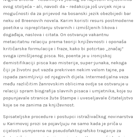
ovog stoljeća – ali, navodi da – redakcija još uvijek nije u
mogućnosti da za prijevod na bosanski jezik obezbijedi bar
neku od Breenovih novela. Karim koristi resurs postmoderne
poetike u ispreplitanju stvarnih i izmišljenih likova i
događaja, naslova i citata. On ostvaruje vakantnu
metacitatnu relaciju prema teoriji književnosti i oponaša
kritičarske formulacije i fraze, kako bi potcrtao „značaj“
svoga izmišljenog pisca. No, poenta je u ironijskoj
demistifikaciji pisca kao misterije, super-junaka, nekoga
čiji je životni put vazda prekriven nekim velom tajne, pa
ispada zanimljiviji od njegovih dijela. Intermedijalna veza
među različitim žanrovskim oblicima ovdje se ostvaruje u
relaciji spram biografija slavnih pisaca i umjetnika, koje su
popunjavale stranice žute štampe i uveseljavale čitateljstvo
koje se ne zanima za književnost.
Spisateljske procedure i postupci istraživačkog novinarstva
u Karimovoj prozi se pojavljuju ne samo kada je priča u
cijelosti usmjerena na pseudofaktografsko traganje za