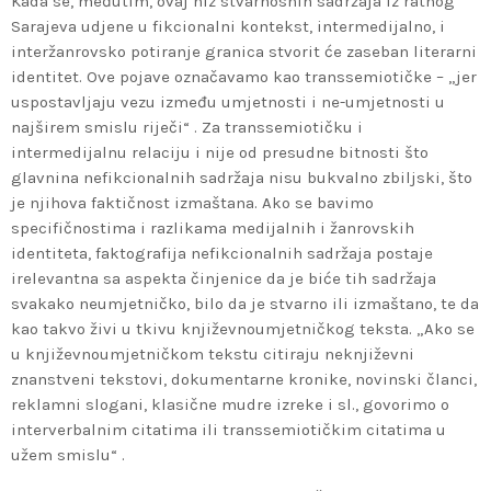
Kada se, međutim, ovaj niz stvarnosnih sadržaja iz ratnog
Sarajeva udjene u fikcionalni kontekst, intermedijalno, i
interžanrovsko potiranje granica stvorit će zaseban literarni
identitet. Ove pojave označavamo kao transsemiotičke – „jer
uspostavljaju vezu između umjetnosti i ne-umjetnosti u
najširem smislu riječi“ . Za transsemiotičku i
intermedijalnu relaciju i nije od presudne bitnosti što
glavnina nefikcionalnih sadržaja nisu bukvalno zbiljski, što
je njihova faktičnost izmaštana. Ako se bavimo
specifičnostima i razlikama medijalnih i žanrovskih
identiteta, faktografija nefikcionalnih sadržaja postaje
irelevantna sa aspekta činjenice da je biće tih sadržaja
svakako neumjetničko, bilo da je stvarno ili izmaštano, te da
kao takvo živi u tkivu književnoumjetničkog teksta. „Ako se
u književnoumjetničkom tekstu citiraju neknjiževni
znanstveni tekstovi, dokumentarne kronike, novinski članci,
reklamni slogani, klasične mudre izreke i sl., govorimo o
interverbalnim citatima ili transsemiotičkim citatima u
užem smislu“ .