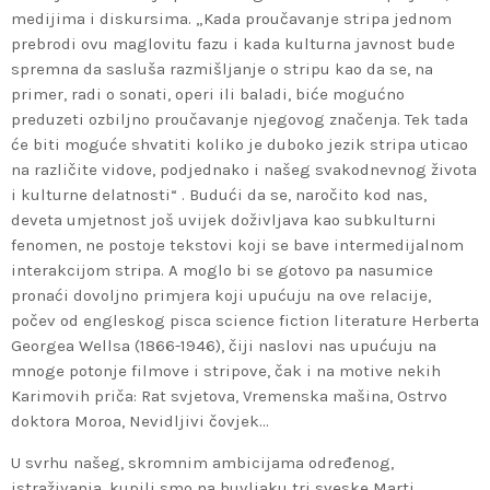
medijima i diskursima. „Kada proučavanje stripa jednom
prebrodi ovu maglovitu fazu i kada kulturna javnost bude
spremna da sasluša razmišljanje o stripu kao da se, na
primer, radi o sonati, operi ili baladi, biće mogućno
preduzeti ozbiljno proučavanje njegovog značenja. Tek tada
će biti moguće shvatiti koliko je duboko jezik stripa uticao
na različite vidove, podjednako i našeg svakodnevnog života
i kulturne delatnosti“ . Budući da se, naročito kod nas,
deveta umjetnost još uvijek doživljava kao subkulturni
fenomen, ne postoje tekstovi koji se bave intermedijalnom
interakcijom stripa. A moglo bi se gotovo pa nasumice
pronaći dovoljno primjera koji upućuju na ove relacije,
počev od engleskog pisca science fiction literature Herberta
Georgea Wellsa (1866-1946), čiji naslovi nas upućuju na
mnoge potonje filmove i stripove, čak i na motive nekih
Karimovih priča: Rat svjetova, Vremenska mašina, Ostrvo
doktora Moroa, Nevidljivi čovjek…
U svrhu našeg, skromnim ambicijama određenog,
istraživanja, kupili smo na buvljaku tri sveske Marti