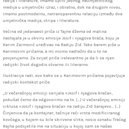
radija i literature, imamo upliv jednog neumjetničkog
medija u umjetnički izraz, i obratno, dok na drugom nivou,
imamo postmodernu, netransparentnu relaciju između dva
umjetnička medija, stripa i literature.
Većina od jedanaest priča iz Tajne džema od malina
nastajala je u okviru emisije Josif i njegova braća, koju je
Karim Zaimović uređivao na Radiju Zid. Tako barem piše u
Karimovim pričama, a mi nismo nadležni da u to ne
povjerujemo. Za svijet priče irelevantno je da li se njen
radijski život dogodio stvarno ili literarno.
Ilustracije radi, evo kako se u Karimovim pričama pojavljuje
radijski kontekst priče:
„U večerašnjoj emisiji serijala «Josif i njegova braća»,
pokušat ćemo da odgovorimo na to. (…) U večerašnjoj emisiji
ciklusa «Josif i njegova braća» na radiju Zid Sarajevo… (…)
Činjenica da je kontejner, tačnije reći vrsta modificiranog
kovčega, u kojem su bile skrivene slike, nosio oznaku Trećeg
Rajha podsjetila me na situaciju u kojoj sam se našao