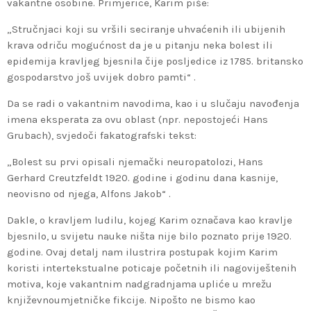
vakantne osobine. Primjerice, Karim piše:
„Stručnjaci koji su vršili seciranje uhvaćenih ili ubijenih
krava odriču mogućnost da je u pitanju neka bolest ili
epidemija kravljeg bjesnila čije posljedice iz 1785. britansko
gospodarstvo još uvijek dobro pamti“ .
Da se radi o vakantnim navodima, kao i u slučaju navođenja
imena eksperata za ovu oblast (npr. nepostojeći Hans
Grubach), svjedoči fakatografski tekst:
„Bolest su prvi opisali njemački neuropatolozi, Hans
Gerhard Creutzfeldt 1920. godine i godinu dana kasnije,
neovisno od njega, Alfons Jakob“ .
Dakle, o kravljem ludilu, kojeg Karim označava kao kravlje
bjesnilo, u svijetu nauke ništa nije bilo poznato prije 1920.
godine. Ovaj detalj nam ilustrira postupak kojim Karim
koristi intertekstualne poticaje početnih ili nagoviještenih
motiva, koje vakantnim nadgradnjama upliće u mrežu
književnoumjetničke fikcije. Nipošto ne bismo kao