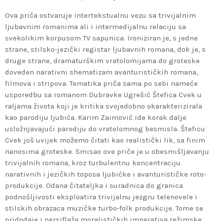
Ova priča ostvaruje intertekstualnu vezu sa trivijalnim
ljubavnim romanima ali i intermedijalnu relaciju sa
svekolikim korpusom TV sapunica. Ironiziran je, s jedne
strane, stilsko-jezički registar ljubavnih romana, dok je, s
druge strane, dramaturškim vratolomijama do groteske
doveden narativni shematizam avanturističkih romana,
filmova i stripova. Tematika priča sama po sebi nameće
usporedbu sa romanom Dubravke Ugrešić Štefica Cvek u
raljama života koji je kritika svojedobno okarakterizirala
kao parodiju ljubića. Karim Zaimović ide korak dalje
usložnjavajući parodiju do vratolomnog besmisla. Šteficu
Cvek još uvijek možemo čitati kao realistički lik, sa finim
nanosima groteske. Smisao ove priče je u obesmišljavanju
trivijalnih romana, kroz turbulentnu koncentraciju
narativnih i jezičkih toposa ljubićke i avanturističke roto-
produkcije. Odana čitateljka i suradnica do granica
podnošljivosti eksploatira trivijalnu jezgru telenovele i
stilskih obrazaca muzičke turbo-folk produkcije. Tome se
pridodaje i persiflaža moralističkih imperativa režimske