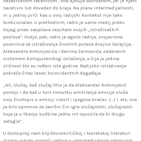
nezavršenom rečenicom , ona djeluje dovršenom, jer je njeni
narativni luk doveden do kraja. Na planu intermedijalnosti,
ni u jednoj priči kao u ovoj radijski kontekst nije tako
funkcionalan. U prethodnim, radio je samo medij preko
kojeg pisac saopćava rezultate svojih „istraživačkih
poslova“. Ovdje, pak, radio je agens radnje, svojevrsna
pozornica za istraživanje životnih puteva dvojice Sarajlija,
Aleksandra Antonijevića i Karima Zaimovića, odabranih
sistemom kompjuterskog izvlačenja, a čija je jedina
sličnost što su rođeni iste godine. Radijsko istraživanje
pokreće čitav lanac koincidentnih događaja:
„Ali, slučaj, baš slučaj htio je da Aleksandar Antonijević
postoji i da baš u tom trenutku emitiranja emisije sluša
svoj životopis u emisiji «Josif i njegova braća». (…) I, eto, sve
je bilo spremno za završni čin igre slučajnosti, slučajnosti
koja je u tkanju sudbine jednu nit opustila da bi drugu
zategla“ .
U dostupnoj nam književnokritičkoj i teoretskoj literaturi
nismo uspjeli pronaći radove o intermedijalnim odnosima