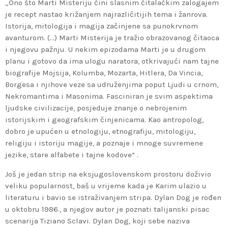
„Ono što Marti Misteriju čini slasnim čitalačkim zalogajem
je recept nastao križanjem najrazličitijih tema i žanrova.
Istorija, mitologija i magija začinjene sa punokrvnom
avanturom. (…) Marti Misterija je tražio obrazovanog čitaoca
i njegovu pažnju. U nekim epizodama Marti je u drugom
planu i gotovo da ima ulogu naratora, otkrivajući nam tajne
biografije Mojsija, Kolumba, Mozarta, Hitlera, Da Vincia,
Borgesa i njihove veze sa udruženjima poput Ljudi u crnom,
Nekromantima i Masonima. Fasciniran je svim aspektima
ljudske civilizacije, posjeduje znanje o nebrojenim
istorijskim i geografskim činjenicama. Kao antropolog,
dobro je upućen u etnologiju, etnografiju, mitologiju,
religiju i istoriju magije, a poznaje i mnoge suvremene
jezike, stare alfabete i tajne kodove“ .
Još je jedan strip na eksjugoslovenskom prostoru doživio
veliku popularnost, baš u vrijeme kada je Karim ulazio u
literaturu i bavio se istraživanjem stripa. Dylan Dog je rođen
u oktobru 1986., a njegov autor je poznati talijanski pisac
scenarija Tiziano Sclavi. Dylan Dog, koji sebe naziva