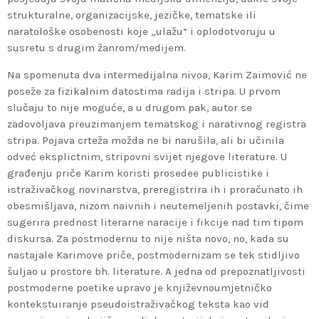
strukturalne, organizacijske, jezičke, tematske ili
naratološke osobenosti koje „ulažu“ i oplodotvoruju u
susretu s drugim žanrom/medijem.
Na spomenuta dva intermedijalna nivoa, Karim Zaimović ne
poseže za fizikalnim datostima radija i stripa. U prvom
slučaju to nije moguće, a u drugom pak, autor se
zadovoljava preuzimanjem tematskog i narativnog registra
stripa. Pojava crteža možda ne bi narušila, ali bi učinila
odveć eksplictnim, stripovni svijet njegove literature. U
građenju priče Karim koristi prosedee publicistike i
istraživačkog novinarstva, preregistrira ih i proračunato ih
obesmišljava, nizom naivnih i neutemeljenih postavki, čime
sugerira prednost literarne naracije i fikcije nad tim tipom
diskursa. Za postmodernu to nije ništa novo, no, kada su
nastajale Karimove priče, postmodernizam se tek stidljivo
šuljao u prostore bh. literature. A jedna od prepoznatljivosti
postmoderne poetike upravo je književnoumjetničko
kontekstuiranje pseudoistraživačkog teksta kao vid