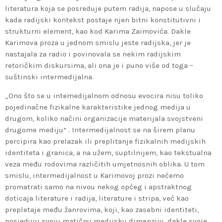
literatura koja se posreduje putem radija, napose u slučaju
kada radijski kontekst postaje njen bitni konstitutivni i
strukturni element, kao kod Karima Zaimovića. Dakle
Karimova proza u jednom smislu jeste radijska, jer je
nastajala za radio i povinovala se nekim radijskim
retoričkim diskursima, ali ona je i puno više od toga –
suštinski intermedijalna.
„Ono što se u intemedijalnom odnosu evocira nisu toliko
pojedinačne fizikalne karakteristike jednog medija u
drugom, koliko načini organizacije materijala svojstveni
drugome mediju“ . Intermedijalnost se na širem planu
percipira kao prelazak ili preplitanje fizikalnih medijskih
identiteta i granica, a na užem, suptilnijem, kao tekstualna
veza među rodovima različitih umjetnosnih oblika. U tom
smislu, intermedijalnost u Karimovoj prozi nećemo
promatrati samo na nivou nekog općeg i apstraktnog
doticaja literature i radija, literature i stripa, već kao
prepletaje među žanrovima, koji, kao zasebni identiteti,
posjeduju svoju matičnu medijsku dimenziju, dakle svoje