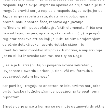
raspadu Jugoslavije. Uzgredna opaska da prije rata nije bilo
moguće praviti seriju napisa o raspadu Jugoslavije, jer se
Jugoslavija raspala u ratu, ilustrira i upotpunjuje
proračunatu anahroničost, zapravo ogoljavanje
nefikcionalnih, pseudofaktografskih elemenata. Priča sva
frca od tajni, zavjera, agenata, skrivenih moći, što je opći
registar znakova stripa koji je kulturalnim usmjerenjem
usložnio detektivske i avanturističke sižee. I tu
identificiramo mnoštvo stripovskih motiva, a najizravnije
jednu sliku iz sveske San razuma (Dylan Dog):
„Tesla je tu strašnu tajnu povjerio svome sekretaru,
izvjesnom Howardu Berkeru, utisnuvši mu formulu u
podsvijest putem hipnoze“ .
Stripovi koji tragaju za onostranim iskustvima nerijetko
brišu fizičke i logičke granice, posežući za telepatijom i
hipnozom…
Slijede dvije priče u kojima se ne može ustanoviti direktna