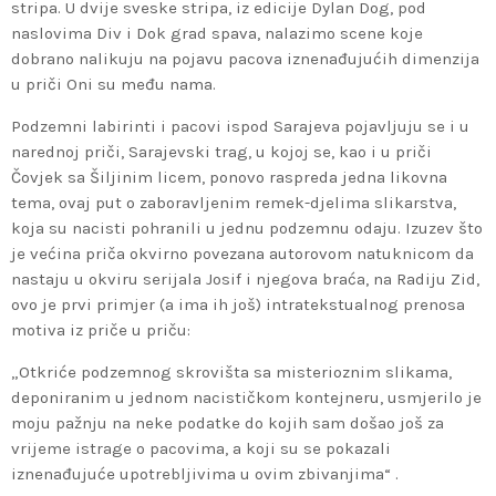
stripa. U dvije sveske stripa, iz edicije Dylan Dog, pod
naslovima Div i Dok grad spava, nalazimo scene koje
dobrano nalikuju na pojavu pacova iznenađujućih dimenzija
u priči Oni su među nama.
Podzemni labirinti i pacovi ispod Sarajeva pojavljuju se i u
narednoj priči, Sarajevski trag, u kojoj se, kao i u priči
Čovjek sa Šiljinim licem, ponovo raspreda jedna likovna
tema, ovaj put o zaboravljenim remek-djelima slikarstva,
koja su nacisti pohranili u jednu podzemnu odaju. Izuzev što
je većina priča okvirno povezana autorovom natuknicom da
nastaju u okviru serijala Josif i njegova braća, na Radiju Zid,
ovo je prvi primjer (a ima ih još) intratekstualnog prenosa
motiva iz priče u priču:
„Otkriće podzemnog skrovišta sa misterioznim slikama,
deponiranim u jednom nacističkom kontejneru, usmjerilo je
moju pažnju na neke podatke do kojih sam došao još za
vrijeme istrage o pacovima, a koji su se pokazali
iznenađujuće upotrebljivima u ovim zbivanjima“ .