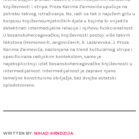
književnosti i stripa. Proza Karima Zaimovića upućuje na
potrebu takvog istraživanja. No, radi se tek o najužem grlu u
korpusu književnoumjetničkih djela u kojima bi vrijedilo
detektirati intermedijalne relacije i njihovu funkcionalnost.
U bosanskohercegovačkoj književnosti postoji više takvih
tekstova (Hemonovih, Jergovićevih, A. Lazarevske…). Proza
Karima Zaimovića, naslonjena na trend kulturalnog stripa i
specificirana radijskim kontekstom, samo je
najeksplicitniji izlet bosanskohercegovačke književnosti u
intermedijalnost. Intermedijalnost je zapravo njeno
temeljno konstituivno obilježje, bez dvojbe estetski
oplodotvoreno.
WRITTEN BY:
NIHAD KRNDZIJA