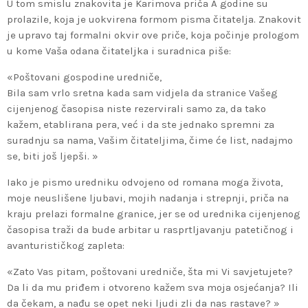
U tom smislu znakovita je Karimova priča A godine su
prolazile, koja je uokvirena formom pisma čitatelja. Znakovit
je upravo taj formalni okvir ove priče, koja počinje prologom
u kome Vaša odana čitateljka i suradnica piše:
«Poštovani gospodine uredniče,
Bila sam vrlo sretna kada sam vidjela da stranice Vašeg
cijenjenog časopisa niste rezervirali samo za, da tako
kažem, etablirana pera, već i da ste jednako spremni za
suradnju sa nama, Vašim čitateljima, čime će list, nadajmo
se, biti još ljepši. »
Iako je pismo uredniku odvojeno od romana moga života,
moje neuslišene ljubavi, mojih nadanja i strepnji, priča na
kraju prelazi formalne granice, jer se od urednika cijenjenog
časopisa traži da bude arbitar u rasprtljavanju patetičnog i
avanturističkog zapleta:
«Zato Vas pitam, poštovani uredniče, šta mi Vi savjetujete?
Da li da mu priđem i otvoreno kažem sva moja osjećanja? Ili
da čekam, a nađu se opet neki ljudi zli da nas rastave? »