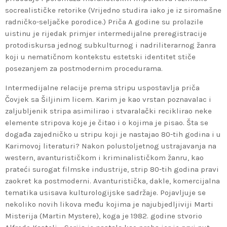
socrealističke retorike (Vrijedno studira iako je iz siromašne
radničko-seljačke porodice.) Priča A godine su prolazile
uistinu je rijedak primjer intermedijalne preregistracije
protodiskursa jednog subkulturnog i nadriliterarnog žanra
koji u nematičnom kontekstu estetski identitet stiče
posezanjem za postmodernim procedurama.
Intermedijalne relacije prema stripu uspostavlja priča
Čovjek sa Šiljinim licem. Karim je kao vrstan poznavalac i
zaljubljenik stripa asimilirao i stvaralački reciklirao neke
elemente stripova koje je čitao i o kojima je pisao. Šta se
događa zajedničko u stripu koji je nastajao 80-tih godina i u
Karimovoj literaturi? Nakon polustoljetnog ustrajavanja na
western, avanturističkom i kriminalističkom žanru, kao
prateći surogat filmske industrije, strip 80-tih godina pravi
zaokret ka postmoderni. Avanturistička, dakle, komercijalna
tematika usisava kulturologijske sadržaje. Pojavljuje se
nekoliko novih likova među kojima je najubjedljiviji Marti
Misterija (Martin Mystere), koga je 1982. godine stvorio