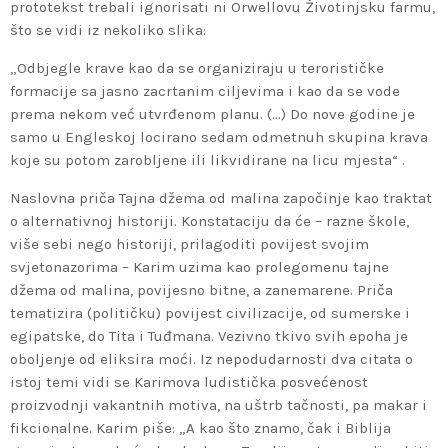
prototekst trebali ignorisati ni Orwellovu Životinjsku farmu,
što se vidi iz nekoliko slika:
„Odbjegle krave kao da se organiziraju u terorističke
formacije sa jasno zacrtanim ciljevima i kao da se vode
prema nekom već utvrđenom planu. (…) Do nove godine je
samo u Engleskoj locirano sedam odmetnuh skupina krava
koje su potom zarobljene ili likvidirane na licu mjesta“ .
Naslovna priča Tajna džema od malina započinje kao traktat
o alternativnoj historiji. Konstataciju da će – razne škole,
više sebi nego historiji, prilagoditi povijest svojim
svjetonazorima – Karim uzima kao prolegomenu tajne
džema od malina, povijesno bitne, a zanemarene. Priča
tematizira (političku) povijest civilizacije, od sumerske i
egipatske, do Tita i Tuđmana. Vezivno tkivo svih epoha je
oboljenje od eliksira moći. Iz nepodudarnosti dva citata o
istoj temi vidi se Karimova ludistička posvećenost
proizvodnji vakantnih motiva, na uštrb tačnosti, pa makar i
fikcionalne. Karim piše: „A kao što znamo, čak i Biblija