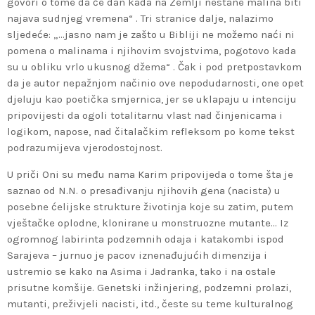
govori o tome da će dan kada na Zemlji nestane malina biti
najava sudnjeg vremena“ . Tri stranice dalje, nalazimo
sljedeće: „…jasno nam je zašto u Bibliji ne možemo naći ni
pomena o malinama i njihovim svojstvima, pogotovo kada
su u obliku vrlo ukusnog džema“ . Čak i pod pretpostavkom
da je autor nepažnjom načinio ove nepodudarnosti, one opet
djeluju kao poetička smjernica, jer se uklapaju u intenciju
pripovijesti da ogoli totalitarnu vlast nad činjenicama i
logikom, napose, nad čitalačkim refleksom po kome tekst
podrazumijeva vjerodostojnost.
U priči Oni su među nama Karim pripovijeda o tome šta je
saznao od N.N. o presađivanju njihovih gena (nacista) u
posebne ćelijske strukture životinja koje su zatim, putem
vještačke oplodne, klonirane u monstruozne mutante… Iz
ogromnog labirinta podzemnih odaja i katakombi ispod
Sarajeva – jurnuo je pacov iznenađujućih dimenzija i
ustremio se kako na Asima i Jadranka, tako i na ostale
prisutne komšije. Genetski inžinjering, podzemni prolazi,
mutanti, preživjeli nacisti, itd., česte su teme kulturalnog