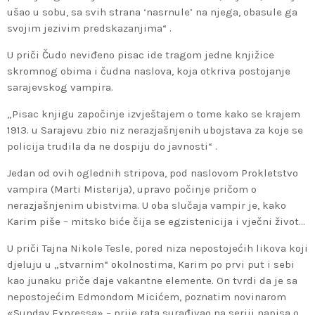
ušao u sobu, sa svih strana ‘nasrnule’ na njega, obasule ga
svojim jezivim predskazanjima“ .
U priči Čudo neviđeno pisac ide tragom jedne knjižice
skromnog obima i čudna naslova, koja otkriva postojanje
sarajevskog vampira.
„Pisac knjigu započinje izvještajem o tome kako se krajem
1913. u Sarajevu zbio niz nerazjašnjenih ubojstava za koje se
policija trudila da ne dospiju do javnosti“ .
Jedan od ovih oglednih stripova, pod naslovom Prokletstvo
vampira (Marti Misterija), upravo počinje pričom o
nerazjašnjenim ubistvima. U oba slučaja vampir je, kako
Karim piše – mitsko biće čija se egzistenicija i vječni život…
U priči Tajna Nikole Tesle, pored niza nepostojećih likova koji
djeluju u „stvarnim“ okolnostima, Karim po prvi put i sebi
kao junaku priče daje vakantne elemente. On tvrdi da je sa
nepostojećim Edmondom Micićem, poznatim novinarom
«Sunday Expressa» – prije rata surađivao na seriji napisa o