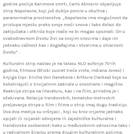
godine poslije Karimove smrti, Carlo Abrosini objavljuje
strip Napoleone, koji još dublje ponire u okultna i
paranormalna prostranstva. „Napoleone ima mogućnost da
pristupa mjestu preko svoje moći snova i tako dolazi do
zaključaka i otkrića koje inače ne bi mogao spoznati. On u
svakodnevnom životu živi sa svojim snovima i daje im
jednaku važnost kao i događajima i stvarima u stvarnom
životu“ .
Kulturalni strip nastao je na talasu NLO euforije 70-ih
godina, filmova (Bliski susret treće vrste, Indiana Jones) i
knjiga (npr. Ericha Von Danekena i Arthura Clarkea) koje su
koketirajući s trivijalnim zadirale u onostrano i magično.
Reakcija stripa na literaturu, kao i na film, prirodna je i
očekivana. Relacije trendovskih, tematsko-motivskih
preljevanja stripa u film i filma u strip imaj dugu tradiciju.
Ova dva medija su vršnjaci , koji su kroz vrijeme jednako
upijali ili isijavali odvojene ili zajedničke kulturalne i
trendovske osobenosti kako u međusobnim odnosima tako i
u radijalnom širenju prema drugim kulturalnim poljima,