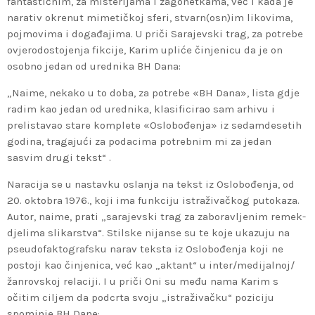
fantastičnim, za misterijama i zagonetkama, već i kada je
narativ okrenut mimetičkoj sferi, stvarn(osn)im likovima,
pojmovima i događajima. U priči Sarajevski trag, za potrebe
ovjerodostojenja fikcije, Karim upliće činjenicu da je on
osobno jedan od urednika BH Dana:
„Naime, nekako u to doba, za potrebe «BH Dana», lista gdje
radim kao jedan od urednika, klasificirao sam arhivu i
prelistavao stare komplete «Oslobođenja» iz sedamdesetih
godina, tragajući za podacima potrebnim mi za jedan
sasvim drugi tekst“ .
Naracija se u nastavku oslanja na tekst iz Oslobođenja, od
20. oktobra 1976., koji ima funkciju istraživačkog putokaza.
Autor, naime, prati „sarajevski trag za zaboravljenim remek-
djelima slikarstva“. Stilske nijanse su te koje ukazuju na
pseudofaktografsku narav teksta iz Oslobođenja koji ne
postoji kao činjenica, već kao „aktant“ u inter/medijalnoj/
žanrovskoj relaciji. I u priči Oni su među nama Karim s
očitim ciljem da podcrta svoju „istraživačku“ poziciju
spominje BH Dane: