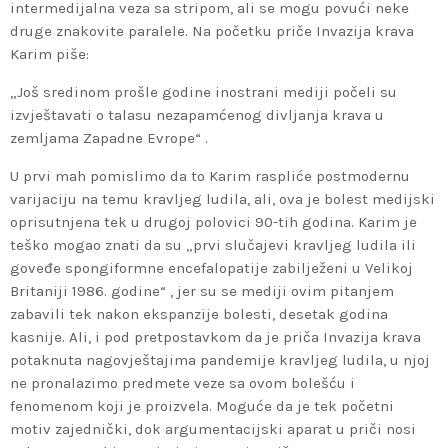
intermedijalna veza sa stripom, ali se mogu povući neke
druge znakovite paralele. Na početku priče Invazija krava
Karim piše:
„Još sredinom prošle godine inostrani mediji počeli su
izvještavati o talasu nezapamćenog divljanja krava u
zemljama Zapadne Evrope“ .
U prvi mah pomislimo da to Karim raspliće postmodernu
varijaciju na temu kravljeg ludila, ali, ova je bolest medijski
oprisutnjena tek u drugoj polovici 90-tih godina. Karim je
teško mogao znati da su „prvi slučajevi kravljeg ludila ili
goveđe spongiformne encefalopatije zabilježeni u Velikoj
Britaniji 1986. godine“ , jer su se mediji ovim pitanjem
zabavili tek nakon ekspanzije bolesti, desetak godina
kasnije. Ali, i pod pretpostavkom da je priča Invazija krava
potaknuta nagovještajima pandemije kravljeg ludila, u njoj
ne pronalazimo predmete veze sa ovom bolešću i
fenomenom koji je proizvela. Moguće da je tek početni
motiv zajednički, dok argumentacijski aparat u priči nosi