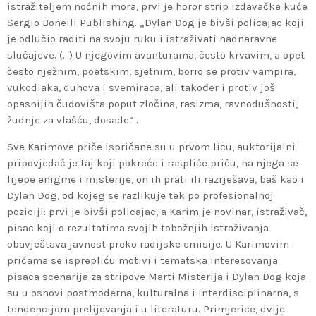
istražiteljem noćnih mora, prvi je horor strip izdavačke kuće
Sergio Bonelli Publishing. „Dylan Dog je bivši policajac koji
je odlučio raditi na svoju ruku i istraživati nadnaravne
slučajeve. (…) U njegovim avanturama, često krvavim, a opet
često nježnim, poetskim, sjetnim, borio se protiv vampira,
vukodlaka, duhova i svemiraca, ali također i protiv još
opasnijih čudovišta poput zločina, rasizma, ravnodušnosti,
žudnje za vlašću, dosade“ .
Sve Karimove priče ispričane su u prvom licu, auktorijalni
pripovjedač je taj koji pokreće i raspliće priču, na njega se
lijepe enigme i misterije, on ih prati ili razrješava, baš kao i
Dylan Dog, od kojeg se razlikuje tek po profesionalnoj
poziciji: prvi je bivši policajac, a Karim je novinar, istraživač,
pisac koji o rezultatima svojih tobožnjih istraživanja
obavještava javnost preko radijske emisije. U Karimovim
pričama se isprepliću motivi i tematska interesovanja
pisaca scenarija za stripove Marti Misterija i Dylan Dog koja
su u osnovi postmoderna, kulturalna i interdisciplinarna, s
tendencijom prelijevanja i u literaturu. Primjerice, dvije