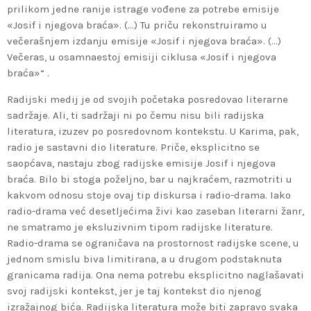
prilikom jedne ranije istrage vođene za potrebe emisije
«Josif i njegova braća». (…) Tu priču rekonstruiramo u
večerašnjem izdanju emisije «Josif i njegova braća». (…)
Večeras, u osamnaestoj emisiji ciklusa «Josif i njegova
braća»“ .
Radijski medij je od svojih početaka posredovao literarne
sadržaje. Ali, ti sadržaji ni po čemu nisu bili radijska
literatura, izuzev po posredovnom kontekstu. U Karima, pak,
radio je sastavni dio literature. Priče, eksplicitno se
saopćava, nastaju zbog radijske emisije Josif i njegova
braća. Bilo bi stoga poželjno, bar u najkraćem, razmotriti u
kakvom odnosu stoje ovaj tip diskursa i radio-drama. Iako
radio-drama već desetljećima živi kao zaseban literarni žanr,
ne smatramo je eksluzivnim tipom radijske literature.
Radio-drama se ograničava na prostornost radijske scene, u
jednom smislu biva limitirana, a u drugom podstaknuta
granicama radija. Ona nema potrebu eksplicitno naglašavati
svoj radijski kontekst, jer je taj kontekst dio njenog
izražajnog bića. Radijska literatura može biti zapravo svaka