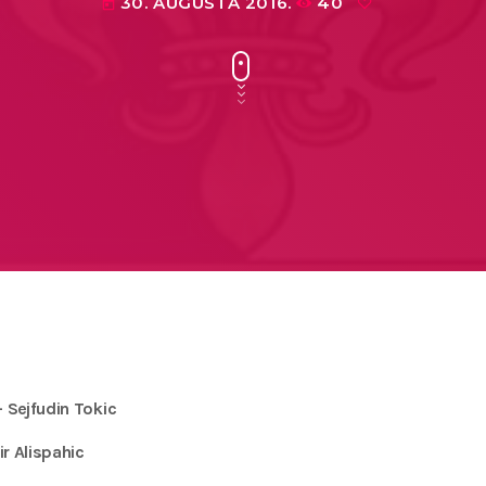
30. AUGUSTA 2016.
40
today
 – Sejfudin Tokic
r Alispahic