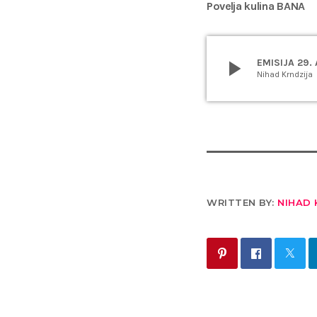
Povelja kulina BANA
play_arrow
EMISIJA 29.
Nihad Krndzija
WRITTEN BY:
NIHAD 